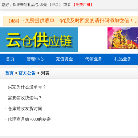
您好，欢迎来到礼品包,请先
【登录】
或者
【免费注册】
免费提供底单，qq没及时回复的请扫码添加微信！
.
【通知】：
首页
管理中心
充值资金
代签业务
礼品业务
首页
>
官方公告
> 列表
·
买完为什么没单号？
·
需要签收快递吗？
·
仓库揽收发货时间
·
代理商月赚7000的秘密！